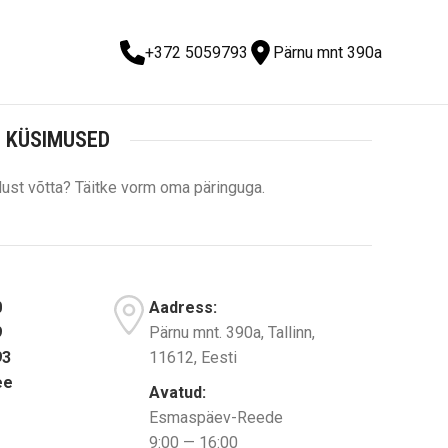
+372 5059793
Pärnu mnt 390a
 KÜSIMUSED
ust võtta? Täitke vorm oma päringuga.
0
Aadress:
9
Pärnu mnt. 390a, Tallinn,
93
11612, Eesti
ee
Avatud:
Esmaspäev-Reede
9:00 — 16:00