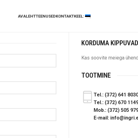
AVALEHT
TEENUSED
KONTAKT
KEEL:
KORDUMA KIPPUVAD
Kas soovite meiega ühend
TOOTMINE
Tel.:
(372) 641 803
Tel.:
(372) 670 114
Mob.:
(372) 505 97
E-mail:
info@ingri.