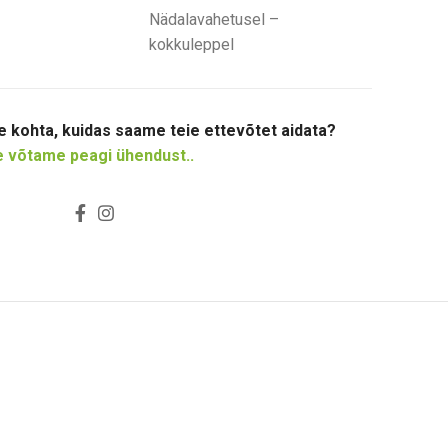
Nädalavahetusel –
kokkuleppel
le kohta, kuidas saame teie ettevõtet aidata?
me võtame peagi ühendust..